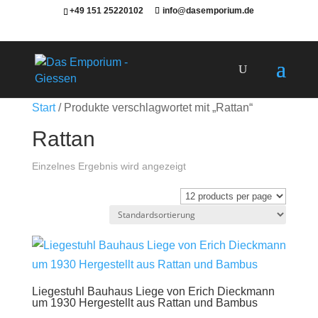
+49 151 25220102
info@dasemporium.de
Products
search
Start
/ Produkte verschlagwortet mit „Rattan“
Rattan
Einzelnes Ergebnis wird angezeigt
Liegestuhl Bauhaus Liege von Erich Dieckmann
um 1930 Hergestellt aus Rattan und Bambus