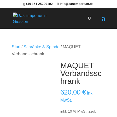
+49 151 25220102
info@dasemporium.de
Products
search
Start
/
Schränke & Spinde
/ MAQUET
Verbandsschrank
MAQUET
Verbandssc
hrank
620,00
€
inkl.
MwSt.
inkl. 19 % MwSt.
zzgl.