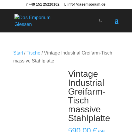
+49 151 25220102
info@dasemporium.de
Products
search
Start
/
Tische
/ Vintage Industrial Greifarm-Tisch
massive Stahlplatte
Vintage
Industrial
Greifarm-
Tisch
massive
Stahlplatte
590,00
€
inkl.