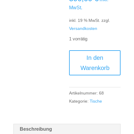
MwSt.
inkl. 19 % MwSt.
zzgl.
Versandkosten
1 vorrätig
Vintage
In den
Industrial
Warenkorb
Greifarm-
Tisch
massive
Artikelnummer:
68
Stahlplatte
Kategorie:
Tische
Menge
Beschreibung