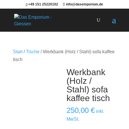
+49 151 25220102
info@dasemporium.de
Products
search
Start
/
Tische
/ Werkbank (Holz / Stahl) sofa kaffee
tisch
Werkbank
(Holz /
Stahl) sofa
kaffee tisch
250,00
€
inkl.
MwSt.