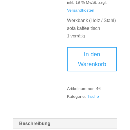
inkl. 19 % MwSt.
zzgl.
Versandkosten
Werkbank (Holz / Stahl)
sofa kaffee tisch
1 vorrätig
Werkbank
In den
(Holz
Warenkorb
/
Stahl)
sofa
Artikelnummer:
46
kaffee
Kategorie:
Tische
tisch
Menge
Beschreibung